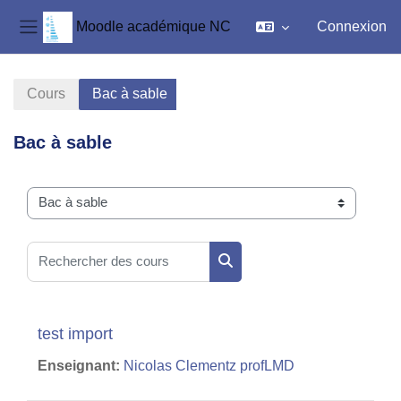
Moodle académique NC
Connexion
Panneau latéral
Passer au contenu principal
Cours
Bac à sable
Bac à sable
Catégories de cours
Rechercher des cours
Rechercher des cours
test import
Enseignant:
Nicolas Clementz profLMD