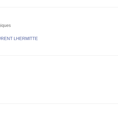
giques
URENT LHERMITTE